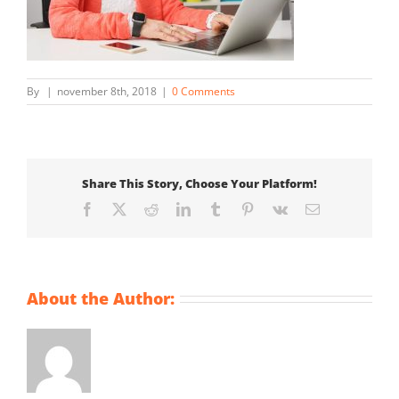
By
|
november 8th, 2018
|
0 Comments
Share This Story, Choose Your Platform!
Facebook
X
Reddit
LinkedIn
Tumblr
Pinterest
Vk
Email
About the Author: