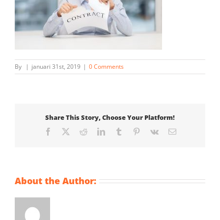
By
|
januari 31st, 2019
|
0 Comments
Share This Story, Choose Your Platform!
Facebook
X
Reddit
LinkedIn
Tumblr
Pinterest
Vk
Email
About the Author: