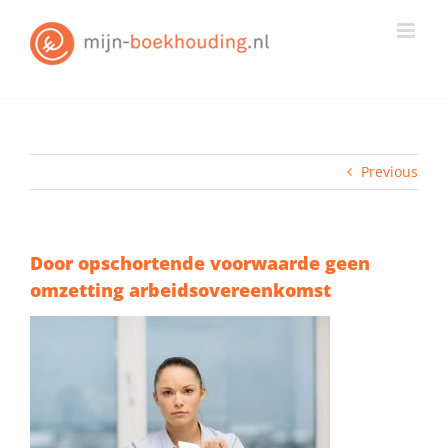
Skip
to
content
Previous
Door opschortende voorwaarde geen
omzetting arbeidsovereenkomst